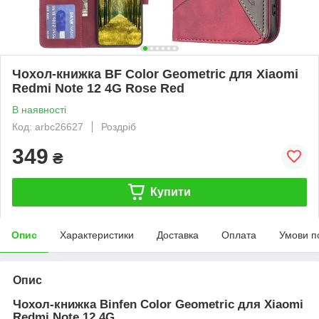
Чохол-книжка BF Color Geometric для Xiaomi
Redmi Note 12 4G Rose Red
В наявності
Код: arbc26627
Роздріб
349
₴
Купити
Опис
Характеристики
Доставка
Оплата
Умови п
Опис
Чохол-книжка Binfen Color Geometric для
Xiaomi
Redmi Note 12 4G