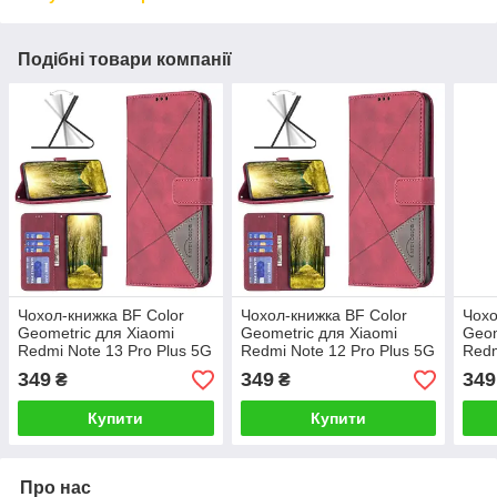
Подібні товари компанії
Чохол-книжка BF Color
Чохол-книжка BF Color
Чохо
Geometric для Xiaomi
Geometric для Xiaomi
Geom
Redmi Note 13 Pro Plus 5G
Redmi Note 12 Pro Plus 5G
Redm
Rose Red
Rose Red
(164
349
349
349
₴
₴
Ros
Купити
Купити
Про нас