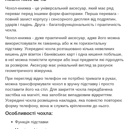
Чохол-книжка - це універсальний аксесуар, який має ряд
переваг перед іншими форм-факторами. Перша перевага -
повний захист корпусу і сенсорного дисплея від подряпин,
ударів і падінь. Друга - багатофункціональність і практичність
чохла.
Чохол-книжка - дуже практичний аксесуар, адже його можна
використовувати як гаманець або ж як горизонтальну
підставку. Усередині чохла розташовано кілька невеликих
кишень для візиток і банківських карт і одна кишеня побільше,
в неї можна помістити купюри або інші предмети які підходять
за розміром. Аксесуар має унікальний вигляд за рахунок
геометричного візерунка.
При перегляді відео телефон не потрібно тримати в руках,
можна трансформувати чохол в зручну підставку і просто
поставити його на стіл. Для закриття чохла передбачена
застібка на магніті, яка запобігає випадковим відкриттям.
Усередині чохла розміщена накладка, яка повністю повторює
форму телефону, вона ж служить кріпленням до нього.
Особливості чохла:
Функція підставки