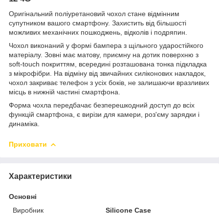
Оригінальний поліуретановий чохол стане відмінним
супутником вашого смартфону. Захистить від більшості
можливих механічних пошкоджень, відколів і подряпин.
Чохол виконаний у формі бампера з щільного ударостійкого
матеріалу. Зовні має матову, приємну на дотик поверхню з
soft-touch покриттям, всередині розташована тонка підкладка
з мікрофібри. На відміну від звичайних силіконових накладок,
чохол закриває телефон з усіх боків, не залишаючи вразливих
місць в нижній частині смартфона.
Форма чохла передбачає безперешкодний доступ до всіх
функцій смартфона, є вирізи для камери, роз'єму зарядки і
динаміка.
Приховати
Характеристики
Основні
Виробник
Silicone Case