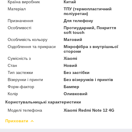
Країна виробник
Китай
Матеріал
ТПУ (термопластичний
поліуретан)
Призначення
Для телефону
Особливості
Протиударний, Покриття
soft touch
Особливість кольору
Матовий
Оздоблення та прикраси
Мікрофібра з внутрішньої
сторони
Сумісність з
Xiaomi
Стан
Новий
Тип застежки
Без застібки
Візерунки і принти
Без візерунків і принтів
Форм-фактор
Бампер
Колір
Оливковий
Користувальницькі характеристики
Моделі телефона
Xiaomi Redmi Note 12 4G
Приховати