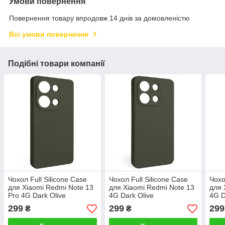
Умови повернення
Повернення товару впродовж 14 днів за домовленістю
Всі умови повернення
Подібні товари компанії
Чохол Full Silicone Case
Чохол Full Silicone Case
Чохо
для Xiaomi Redmi Note 13
для Xiaomi Redmi Note 13
для 
Pro 4G Dark Olive
4G Dark Olive
4G D
299
299
299
₴
₴