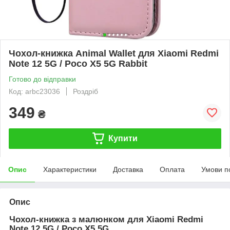
Чохол-книжка Animal Wallet для Xiaomi Redmi
Note 12 5G / Poco X5 5G Rabbit
Готово до відправки
Код: arbc23036
Роздріб
349
₴
Купити
Опис
Характеристики
Доставка
Оплата
Умови п
Опис
Чохол-книжка з малюнком для Xiaomi Redmi
Note 12 5G / Poco X5 5G