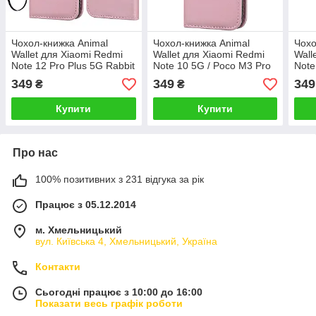
Чохол-книжка Animal
Чохол-книжка Animal
Чохо
Wallet для Xiaomi Redmi
Wallet для Xiaomi Redmi
Wall
Note 12 Pro Plus 5G Rabbit
Note 10 5G / Poco M3 Pro
Note
Rabbit
5G R
349
349
349
₴
₴
Купити
Купити
Про нас
100% позитивних з 231 відгука за рік
Працює з 05.12.2014
м. Хмельницький
вул. Київська 4, Хмельницький, Україна
Контакти
Сьогодні працює з 10:00 до 16:00
Показати весь графік роботи