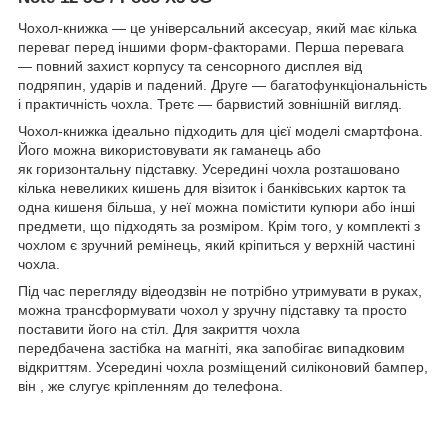
Чохол-книжка — це універсальний аксесуар, який має кілька
переваг перед іншими форм-факторами. Перша перевага
— повний захист корпусу та сенсорного дисплея від
подряпин, ударів и падений. Друге — багатофункціональність
і практичність чохла. Третє — барвистий зовнішній вигляд.
Чохол-книжка ідеально підходить для цієї моделі смартфона.
Його можна використовувати як гаманець або
як горизонтальну підставку. Усередині чохла розташовано
кілька невеликих кишень для візиток і банківських карток та
одна кишеня більша, у неї можна помістити купюри або інші
предмети, що підходять за розміром. Крім того, у комплекті з
чохлом є зручний ремінець, який кріпиться у верхній частині
чохла.
Під час перегляду відеодзвін не потрібно утримувати в руках,
можна трансформувати чохол у зручну підставку та просто
поставити його на стіл. Для закриття чохла
передбачена застібка на магніті, яка запобігає випадковим
відкриттям. Усередині чохла розміщений силіконовий бампер,
він , же слугує кріпленням до телефона.