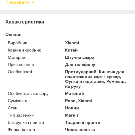
Приховати
Характеристики
Основні
Виробник
Xiaomi
Країна виробник
Китай
Матеріал
Штучна шкіра
Призначення
Для телефону
Особливості
Протиударний, Кишеня для
пластикових карт і купюр,
Функція підставки, Ремінець
на руку
Особливість кольору
Матовий
Сумісність з
Poco, Xiaomi
Стан
Новий
Тип застежки
Магніт
Візерунки і принти
Тваринні принти
Форм-фактор
Чохол-книжка