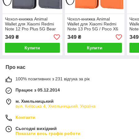
Чохол-книжка Animal
Чохол-книжка Animal
Чохо
Wallet для Xiaomi Redmi
Wallet для Xiaomi Redmi
Wall
Note 12 Pro Plus 5G Bear
Note 13 Pro 5G / Poco X6
Note
5G Frog
Pro 
349
349
349
₴
₴
Купити
Купити
Про нас
100% позитивних з 231 відгука за рік
Працює з 05.12.2014
м. Хмельницький
вул. Київська 4, Хмельницький, Україна
Контакти
Сьогодні вихідний
Показати весь графік роботи