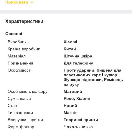
Приховати
Характеристики
Основні
Виробник
Xiaomi
Країна виробник
Китай
Матеріал
Штучна шкіра
Призначення
Для телефону
Особливості
Протиударний, Кишеня для
пластикових карт і купюр,
Функція підставки, Ремінець
на руку
Особливість кольору
Матовий
Сумісність з
Poco, Xiaomi
Стан
Новий
Тип застежки
Магніт
Візерунки і принти
Тваринні принти
Форм-фактор
Чохол-книжка