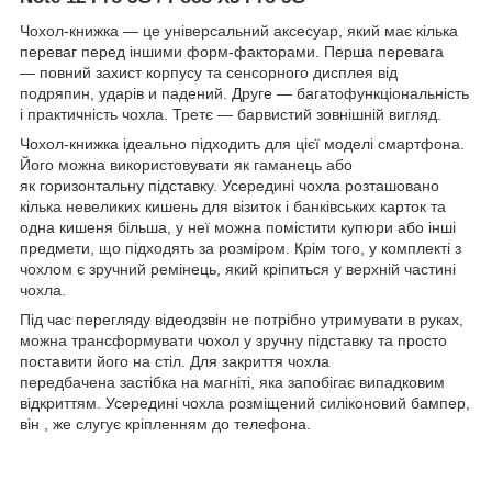
Чохол-книжка — це універсальний аксесуар, який має кілька
переваг перед іншими форм-факторами. Перша перевага
— повний захист корпусу та сенсорного дисплея від
подряпин, ударів и падений. Друге — багатофункціональність
і практичність чохла. Третє — барвистий зовнішній вигляд.
Чохол-книжка ідеально підходить для цієї моделі смартфона.
Його можна використовувати як гаманець або
як горизонтальну підставку. Усередині чохла розташовано
кілька невеликих кишень для візиток і банківських карток та
одна кишеня більша, у неї можна помістити купюри або інші
предмети, що підходять за розміром. Крім того, у комплекті з
чохлом є зручний ремінець, який кріпиться у верхній частині
чохла.
Під час перегляду відеодзвін не потрібно утримувати в руках,
можна трансформувати чохол у зручну підставку та просто
поставити його на стіл. Для закриття чохла
передбачена застібка на магніті, яка запобігає випадковим
відкриттям. Усередині чохла розміщений силіконовий бампер,
він , же слугує кріпленням до телефона.