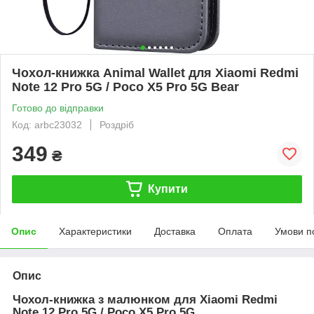
Чохол-книжка Animal Wallet для Xiaomi Redmi
Note 12 Pro 5G / Poco X5 Pro 5G Bear
Готово до відправки
Код: arbc23032
Роздріб
349
₴
Купити
Опис
Характеристики
Доставка
Оплата
Умови п
Опис
Чохол-книжка з малюнком для Xiaomi Redmi
Note 12 Pro 5G / Poco X5 Pro 5G