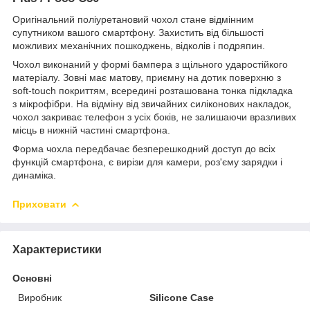
Оригінальний поліуретановий чохол стане відмінним
супутником вашого смартфону. Захистить від більшості
можливих механічних пошкоджень, відколів і подряпин.
Чохол виконаний у формі бампера з щільного ударостійкого
матеріалу. Зовні має матову, приємну на дотик поверхню з
soft-touch покриттям, всередині розташована тонка підкладка
з мікрофібри. На відміну від звичайних силіконових накладок,
чохол закриває телефон з усіх боків, не залишаючи вразливих
місць в нижній частині смартфона.
Форма чохла передбачає безперешкодний доступ до всіх
функцій смартфона, є вирізи для камери, роз'єму зарядки і
динаміка.
Приховати
Характеристики
Основні
Виробник
Silicone Case