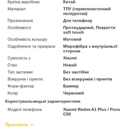
Країна виробник
Китай
Матеріал
ТПУ (термопластичний
поліуретан)
Призначення
Для телефону
Особливості
Протиударний, Покриття
soft touch
Особливість кольору
Матовий
Оздоблення та прикраси
Мікрофібра з внутрішньої
сторони
Сумісність з
Xiaomi
Стан
Новий
Тип застежки
Без застібки
Візерунки і принти
Без візерунків і принтів
Форм-фактор
Бампер
Колір
Червоний
Користувальницькі характеристики
Моделі телефона
Xiaomi Redmi A1 Plus / Poco
C50
Приховати