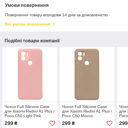
Умови повернення
Повернення товару впродовж 14 днів за домовленістю
Всі умови повернення
Подібні товари компанії
Чохол Full Silicone Case
Чохол Full Silicone Case
Чохо
для Xiaomi Redmi A1 Plus /
для Xiaomi Redmi A1 Plus /
для 
Poco C50 Light Pink
Poco C50 Mocco
Poco
299
299
299
₴
₴