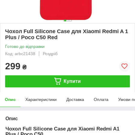
Чохол Full Silicone Case для Xiaomi Redmi A 1
Plus / Poco C50 Red
Готово до відправки
Код: arbc21438
Роздріб
299
₴
Купити
Опис
Характеристики
Доставка
Оплата
Умови п
Опис
Чохол Full Silicone Case для Xiaomi Redmi A1
Plus / Poco C50