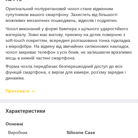
Оригінальний поліуретановий чохол стане відмінним
супутником вашого смартфону. Захистить від більшості
можливих механічних пошкоджень, відколів і подряпин.
Чохол виконаний у формі бампера з щільного ударостійкого
матеріалу. Зовні має матову, приємну на дотик поверхню з
soft-touch покриттям, всередині розташована тонка підкладка
з мікрофібри. На відміну від звичайних силіконових накладок,
чохол закриває телефон з усіх боків, не залишаючи вразливих
місць в нижній частині смартфона.
Форма чохла передбачає безперешкодний доступ до всіх
функцій смартфона, є вирізи для камери, роз'єму зарядки і
динаміка.
Приховати
Характеристики
Основні
Виробник
Silicone Case