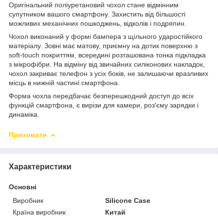
Оригінальний поліуретановий чохол стане відмінним
супутником вашого смартфону. Захистить від більшості
можливих механічних пошкоджень, відколів і подряпин.
Чохол виконаний у формі бампера з щільного ударостійкого
матеріалу. Зовні має матову, приємну на дотик поверхню з
soft-touch покриттям, всередині розташована тонка підкладка
з мікрофібри. На відміну від звичайних силіконових накладок,
чохол закриває телефон з усіх боків, не залишаючи вразливих
місць в нижній частині смартфона.
Форма чохла передбачає безперешкодний доступ до всіх
функцій смартфона, є вирізи для камери, роз'єму зарядки і
динаміка.
Приховати
Характеристики
Основні
Виробник
Silicone Case
Країна виробник
Китай