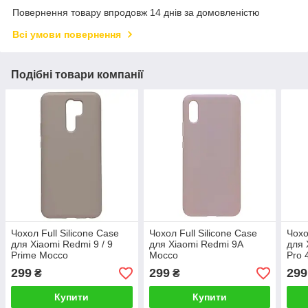
Повернення товару впродовж 14 днів за домовленістю
Всі умови повернення
Подібні товари компанії
Чохол Full Silicone Case
Чохол Full Silicone Case
Чохо
для Xiaomi Redmi 9 / 9
для Xiaomi Redmi 9A
для 
Prime Mocco
Mocco
Pro 
299
299
299
₴
₴
Купити
Купити