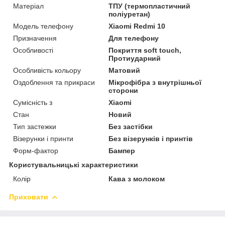
Матеріал
ТПУ (термопластичний
поліуретан)
Модель телефону
Xiaomi Redmi 10
Призначення
Для телефону
Особливості
Покриття soft touch,
Протиударний
Особливість кольору
Матовий
Оздоблення та прикраси
Мікрофібра з внутрішньої
сторони
Сумісність з
Xiaomi
Стан
Новий
Тип застежки
Без застібки
Візерунки і принти
Без візерунків і принтів
Форм-фактор
Бампер
Користувальницькі характеристики
Колір
Кава з молоком
Приховати