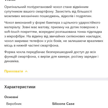
Оригінальний поліуретановий чохол стане відмінним
супутником вашого смартфону. Захистить від більшості
можливих механічних пошкоджень, відколів і подряпин.
Чохол виконаний у формі бампера з щільного ударостійкого
матеріалу. Зовні має матову, приємну на дотик поверхню з
soft-touch покриттям, всередині розташована тонка підкладка
з мікрофібри. На відміну від звичайних силіконових накладок,
чохол закриває телефон з усіх боків, не залишаючи вразливих
місць в нижній частині смартфона.
Форма чохла передбачає безперешкодний доступ до всіх
функцій смартфона, є вирізи для камери, роз'єму зарядки і
динаміка.
Приховати
Характеристики
Основні
Виробник
Silicone Case