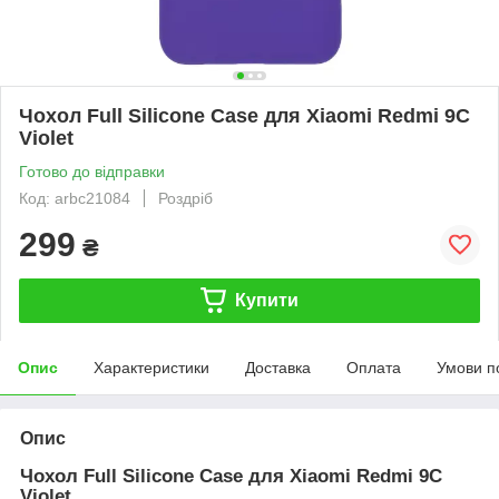
Чохол Full Silicone Case для Xiaomi Redmi 9C
Violet
Готово до відправки
Код: arbc21084
Роздріб
299
₴
Купити
Опис
Характеристики
Доставка
Оплата
Умови п
Опис
Чохол Full Silicone Case для Xiaomi Redmi 9C
Violet