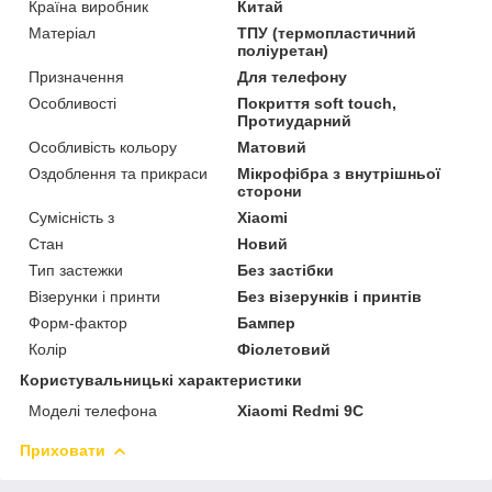
Країна виробник
Китай
Матеріал
ТПУ (термопластичний
поліуретан)
Призначення
Для телефону
Особливості
Покриття soft touch,
Протиударний
Особливість кольору
Матовий
Оздоблення та прикраси
Мікрофібра з внутрішньої
сторони
Сумісність з
Xiaomi
Стан
Новий
Тип застежки
Без застібки
Візерунки і принти
Без візерунків і принтів
Форм-фактор
Бампер
Колір
Фіолетовий
Користувальницькі характеристики
Моделі телефона
Xiaomi Redmi 9С
Приховати