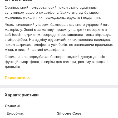
Оригінальний поліуретановий чохол стане відмінним
супутником вашого смартфону. Захистить від більшості
можливих механічних пошкоджень, відколів і подряпин.
Чохол виконаний у формі бампера з щільного ударостійкого
матеріалу. Зовні має матову, приємну на дотик поверхню з
soft-touch покриттям, всередині розташована тонка підкладка
з мікрофібри. На відміну від звичайних силіконових накладок,
чохол закриває телефон з усіх боків, не залишаючи вразливих
місць в нижній частині смартфона.
Форма чохла передбачає безперешкодний доступ до всіх
функцій смартфона, є вирізи для камери, роз'єму зарядки і
динаміка.
Приховати
Характеристики
Основні
Виробник
Silicone Case