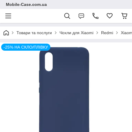
Mobile-Case.com.ua
Товари та послуги
Чохли для Xiaomi
Redmi
Xiaom
-25% НА СКЛО/ПЛІВКУ