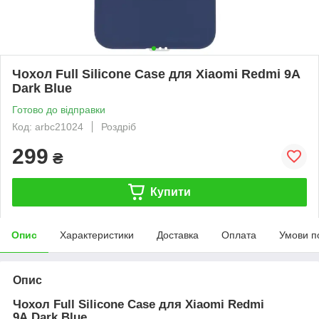
Чохол Full Silicone Case для Xiaomi Redmi 9A
Dark Blue
Готово до відправки
Код: arbc21024
Роздріб
299
₴
Купити
Опис
Характеристики
Доставка
Оплата
Умови п
Опис
Чохол Full Silicone Case для Xiaomi Redmi
9A Dark Blue