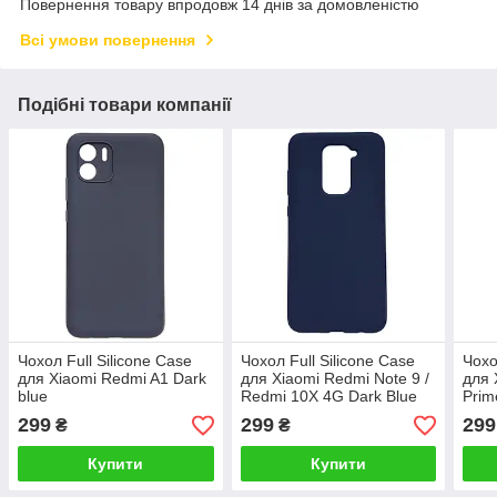
Повернення товару впродовж 14 днів за домовленістю
Всі умови повернення
Подібні товари компанії
Чохол Full Silicone Case
Чохол Full Silicone Case
Чохо
для Xiaomi Redmi A1 Dark
для Xiaomi Redmi Note 9 /
для 
blue
Redmi 10X 4G Dark Blue
Prim
299
299
299
₴
₴
Купити
Купити