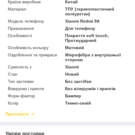
Країна виробник
Китай
Матеріал
ТПУ (термопластичний
поліуретан)
Модель телефону
Xiaomi Redmi 9A
Призначення
Для телефону
Особливості
Покриття soft touch,
Протиударний
Особливість кольору
Матовий
Оздоблення та прикраси
Мікрофібра з внутрішньої
сторони
Сумісність з
Xiaomi
Стан
Новий
Тип застежки
Без застібки
Візерунки і принти
Без візерунків і принтів
Форм-фактор
Бампер
Колір
Темно-синій
Приховати
Умови доставки