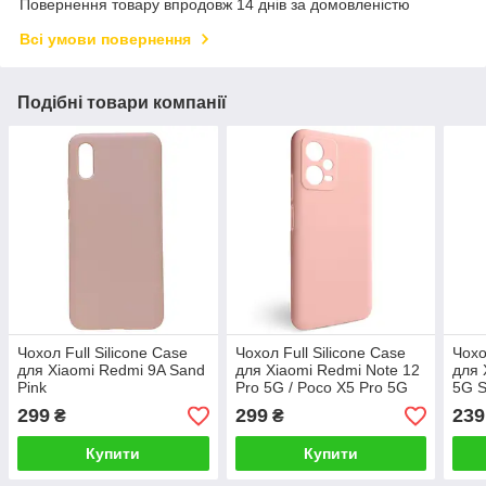
Повернення товару впродовж 14 днів за домовленістю
Всі умови повернення
Подібні товари компанії
Чохол Full Silicone Case
Чохол Full Silicone Case
Чохо
для Xiaomi Redmi 9A Sand
для Xiaomi Redmi Note 12
для 
Pink
Pro 5G / Poco X5 Pro 5G
5G S
Light Pink
299
299
239
₴
₴
Купити
Купити