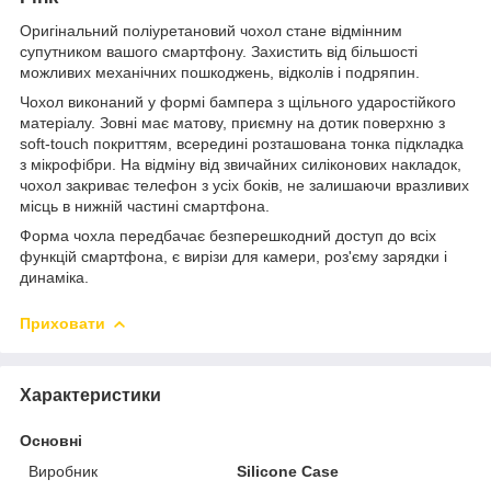
Оригінальний поліуретановий чохол стане відмінним
супутником вашого смартфону. Захистить від більшості
можливих механічних пошкоджень, відколів і подряпин.
Чохол виконаний у формі бампера з щільного ударостійкого
матеріалу. Зовні має матову, приємну на дотик поверхню з
soft-touch покриттям, всередині розташована тонка підкладка
з мікрофібри. На відміну від звичайних силіконових накладок,
чохол закриває телефон з усіх боків, не залишаючи вразливих
місць в нижній частині смартфона.
Форма чохла передбачає безперешкодний доступ до всіх
функцій смартфона, є вирізи для камери, роз'єму зарядки і
динаміка.
Приховати
Характеристики
Основні
Виробник
Silicone Case