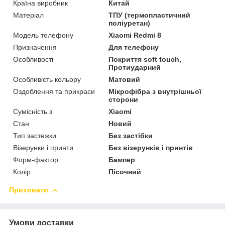
Країна виробник
Китай
Матеріал
ТПУ (термопластичний
поліуретан)
Модель телефону
Xiaomi Redmi 8
Призначення
Для телефону
Особливості
Покриття soft touch,
Протиударний
Особливість кольору
Матовий
Оздоблення та прикраси
Мікрофібра з внутрішньої
сторони
Сумісність з
Xiaomi
Стан
Новий
Тип застежки
Без застібки
Візерунки і принти
Без візерунків і принтів
Форм-фактор
Бампер
Колір
Пісочний
Приховати
Умови доставки