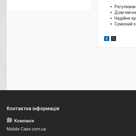
Регулюван
Довговічні
Надійне к
Сумісний з
Mobile-Case.com.ua