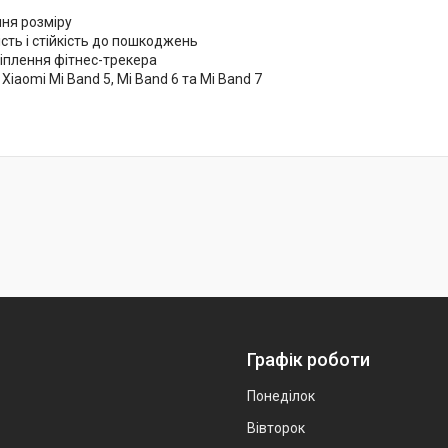
ня розміру
сть і стійкість до пошкоджень
ріплення фітнес-трекера
 Xiaomi Mi Band 5, Mi Band 6 та Mi Band 7
Графік роботи
Понеділок
Вівторок