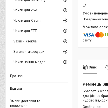
Чохли для Vivo
повернення тов
Чохли для Xiaomi
Чохли для ZTE
сайту.
Захисні стекла
Загальні аксесуари
Чохли на інші моделі
Опис
Про нас
Ремінець Sili
Відгуки
Браслет Silicon
для фітнес-брас
чудово підходить
Умови доставки та
повернення
Особливості: