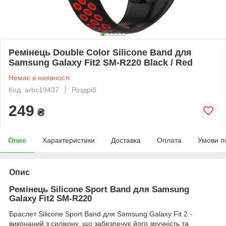
Ремінець Double Color Silicone Band для
Samsung Galaxy Fit2 SM-R220 Black / Red
Немає в наявності
Код: arbc19437
Роздріб
249
₴
Опис
Характеристики
Доставка
Оплата
Умови п
Опис
Ремінець Silicone Sport Band для Samsung
Galaxy Fit2 SM-R220
Браслет Silicone Sport Band для Samsung Galaxy Fit 2 -
виконаний з силікону, що забезпечує його зручність та