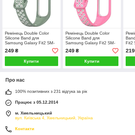
Ремінець Double Color
Ремінець Double Color
Ремі
Silicone Band для
Silicone Band для
Band
Samsung Galaxy Fit2 SM-
Samsung Galaxy Fit2 SM-
Fit2
R220 Light Green / White
R220 Pink / White
249
249
219
₴
₴
Купити
Купити
Про нас
100% позитивних з 231 відгука за рік
Працює з 05.12.2014
м. Хмельницький
вул. Київська 4, Хмельницький, Україна
Контакти