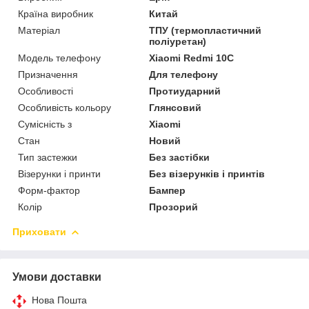
Країна виробник
Китай
Матеріал
ТПУ (термопластичний
поліуретан)
Модель телефону
Xiaomi Redmi 10C
Призначення
Для телефону
Особливості
Протиударний
Особливість кольору
Глянсовий
Сумісність з
Xiaomi
Стан
Новий
Тип застежки
Без застібки
Візерунки і принти
Без візерунків і принтів
Форм-фактор
Бампер
Колір
Прозорий
Приховати
Умови доставки
Нова Пошта