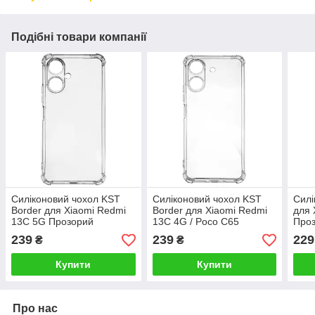
Подібні товари компанії
Силіконовий чохол KST
Силіконовий чохол KST
Силі
Border для Xiaomi Redmi
Border для Xiaomi Redmi
для 
13C 5G Прозорий
13C 4G / Poco C65
Про
Прозорий
239
239
229
₴
₴
Купити
Купити
Про нас