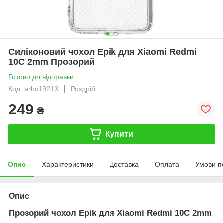
Силіконовий чохол Epik для Xiaomi Redmi
10C 2mm Прозорий
Готово до відправки
Код: arbc19213
Роздріб
249
₴
Купити
Опис
Характеристики
Доставка
Оплата
Умови п
Опис
Прозорий чохол Epik для Xiaomi Redmi 10C 2mm