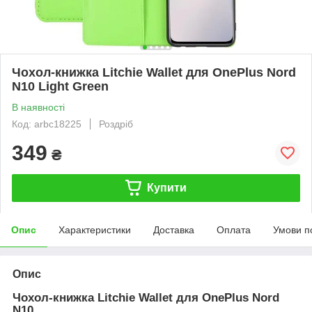
Чохол-книжка Litchie Wallet для OnePlus Nord
N10 Light Green
В наявності
Код: arbc18225
Роздріб
349
₴
Купити
Опис
Характеристики
Доставка
Оплата
Умови п
Опис
Чохол-книжка Litchie Wallet для
OnePlus Nord
N10