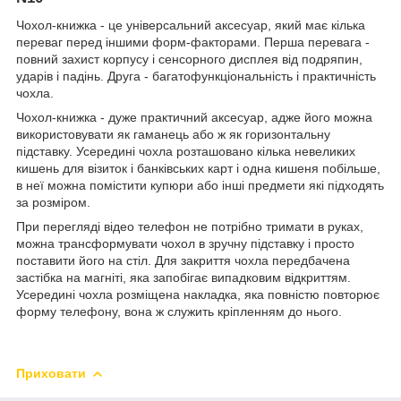
Чохол-книжка - це універсальний аксесуар, який має кілька
переваг перед іншими форм-факторами. Перша перевага -
повний захист корпусу і сенсорного дисплея від подряпин,
ударів і падінь. Друга - багатофункціональність і практичність
чохла.
Чохол-книжка - дуже практичний аксесуар, адже його можна
використовувати як гаманець або ж як горизонтальну
підставку. Усередині чохла розташовано кілька невеликих
кишень для візиток і банківських карт і одна кишеня побільше,
в неї можна помістити купюри або інші предмети які підходять
за розміром.
При перегляді відео телефон не потрібно тримати в руках,
можна трансформувати чохол в зручну підставку і просто
поставити його на стіл. Для закриття чохла передбачена
застібка на магніті, яка запобігає випадковим відкриттям.
Усередині чохла розміщена накладка, яка повністю повторює
форму телефону, вона ж служить кріпленням до нього.
Приховати