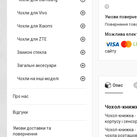
Чохли для Vivo
повернення тов
Чохли для Xiaomi
Чохли для ZTE
сайту.
Захисні стекла
Загальні аксесуари
Чохли на інші моделі
Опис
Про нас
Чохол-книжка
Відгуки
Чохол-книжка -
корпусу і сенсо
Умови доставки та
Чохол-книжка -
повернення
чохла розташова