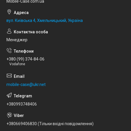
Mobile-Case.com.ua
вул. Київська 4, Хмельницький, Україна
Менеджер
+380 (99) 374-84-06
Vodafone
mobile-case@ukr.net
+380993748406
+380669406830 (Тільки вхідні повідомлення)