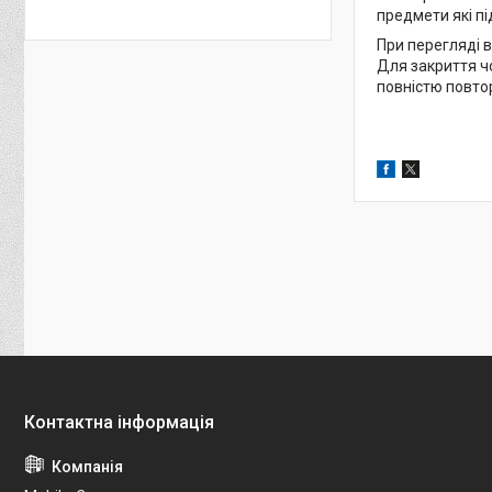
предмети які пі
При перегляді в
Для закриття чо
повністю повто