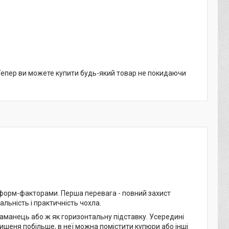
 Тепер ви можете купити будь-який товар не покидаючи
и форм-факторами. Перша перевага - повний захист
альність і практичність чохла.
аманець або ж як горизонтальну підставку. Усередині
кишеня побільше, в неї можна помістити купюри або інші