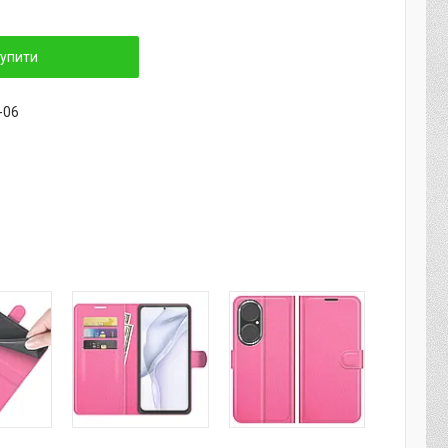
упити
-06