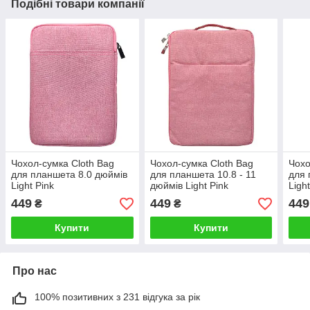
Подібні товари компанії
Чохол-сумка Cloth Bag
Чохол-сумка Cloth Bag
Чохо
для планшета 8.0 дюймів
для планшета 10.8 - 11
для 
Light Pink
дюймів Light Pink
Ligh
449
449
449
₴
₴
Купити
Купити
Про нас
100% позитивних з 231 відгука за рік