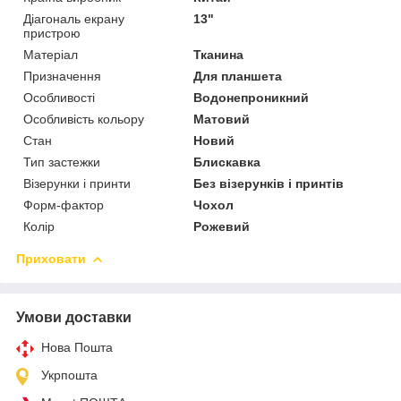
Діагональ екрану
13"
пристрою
Матеріал
Тканина
Призначення
Для планшета
Особливості
Водонепроникний
Особливість кольору
Матовий
Стан
Новий
Тип застежки
Блискавка
Візерунки і принти
Без візерунків і принтів
Форм-фактор
Чохол
Колір
Рожевий
Приховати
Умови доставки
Нова Пошта
Укрпошта