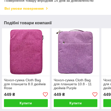
Повернення товару впродовж 14 днів за домовленістю
Всі умови повернення
Подібні товари компанії
Чохол-сумка Cloth Bag
Чохол-сумка Cloth Bag
Чохо
для планшета 8.0 дюймів
для планшета 10.8 - 11
для 
Rose
дюймів Purple
дюйм
449
449
449
₴
₴
Купити
Купити