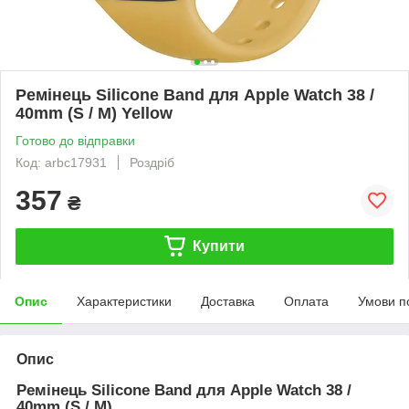
Ремінець Silicone Band для Apple Watch 38 /
40mm (S / M) Yellow
Готово до відправки
Код: arbc17931
Роздріб
357
₴
Купити
Опис
Характеристики
Доставка
Оплата
Умови п
Опис
Ремінець Silicone Band для Apple Watch 38 /
40mm (S / M)