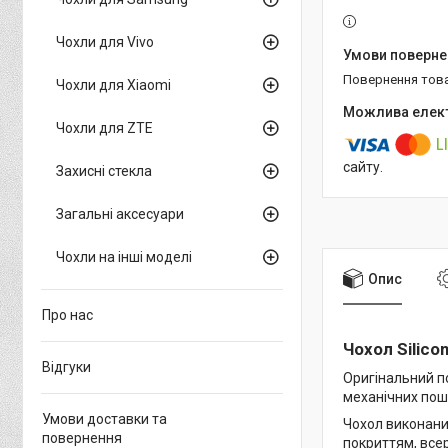
Чохли для Vivo
повернення тов
Чохли для Xiaomi
Чохли для ZTE
сайту.
Захисні стекла
Загальні аксесуари
Чохли на інші моделі
Опис
Про нас
Чохол Silico
Відгуки
Оригінальний п
механічних пошк
Умови доставки та
Чохол виконаний
повернення
покриттям, все