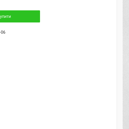
упити
-06