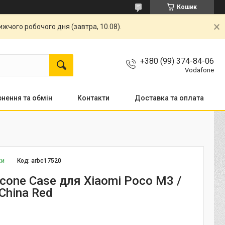
Кошик
жчого робочого дня (завтра, 10.08).
+380 (99) 374-84-06
Vodafone
нення та обмін
Контакти
Доставка та оплата
ки
Код:
arbc17520
icone Case для Xiaomi Poco M3 /
China Red