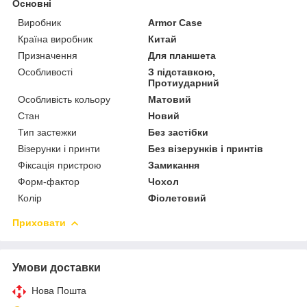
Основні
Виробник
Armor Case
Країна виробник
Китай
Призначення
Для планшета
Особливості
З підставкою,
Протиударний
Особливість кольору
Матовий
Стан
Новий
Тип застежки
Без застібки
Візерунки і принти
Без візерунків і принтів
Фіксація пристрою
Замикання
Форм-фактор
Чохол
Колір
Фіолетовий
Приховати
Умови доставки
Нова Пошта