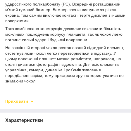
ударостійкого полікарбонату (PC). Всередині розташований
м'який гумовий бампер. Бампер злегка виступає за рівень
екрана, тим самим виключає контакт і тертя дисплея з іншими
поверхнями.
Така комбінована конструкція дозволяє виключити більшість
можливих пошкоджень корпусу планшета, так як чохол легко
поглине сильні удари і будь-які подряпини.
На зовнішній стороні чохла розташований відкидний елемент,
отстегнув який чохол легко перетворюється в підставку. У
цьому положенні планшет можна розмістити, наприклад, на
столі і дивитися фотографії і відеокліпи. Для всіх елементів
управління, камери, динаміка і роз'ємів живлення
передбачені вирізи, тому пристроєм зручно користуватися не
знімаючи чохол.
Приховати
Характеристики