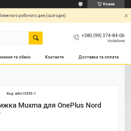
Кошик
ближчого робочого дня (сьогодні).
+380 (99) 374-84-06
Vodafone
нення та обмін
Контакти
Доставка та оплата
Код:
arbc15335-1
ижка Muxma для OnePlus Nord
e