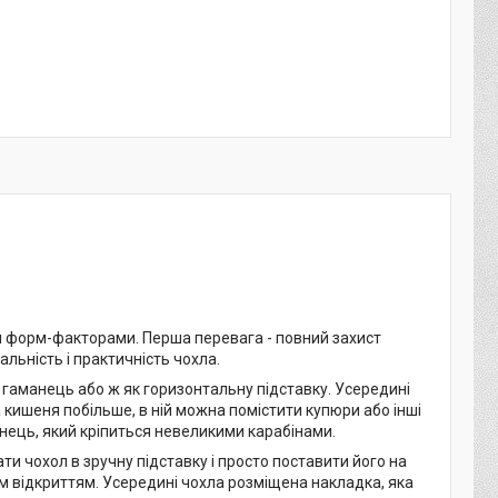
и форм-факторами. Перша перевага - повний захист
альність і практичність чохла.
гаманець або ж як горизонтальну підставку. Усередині
 кишеня побільше, в ній можна помістити купюри або інші
мінець, який кріпиться невеликими карабінами.
и чохол в зручну підставку і просто поставити його на
им відкриттям. Усередині чохла розміщена накладка, яка