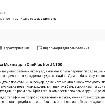
ару протягом 14 днів
за домовленістю
Характеристики
Інформація для замовлення
а Muxma для OnePlus Nord N100
 це універсальний аксесуар, який має кілька переваг перед іншим
рного дисплея від подряпин, ударів і падінь. Друга - багатофункціон
 дуже практичний аксесуар, адже його можна використовувати як 
но кілька невеликих кишень для візиток і банківських карт та одна
дходять за розміром. Крім того, в комплекті з чохлом є зручний ре
ідео телефон не потрібно утримувати в руках, можна трансформуват
ття чохла передбачена застібка на магніті, яка запобігає випадков