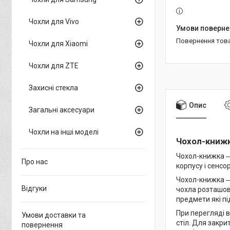
Чохли для Vivo
повернення тов
Чохли для Xiaomi
Чохли для ZTE
Захисні стекла
Опис
Загальні аксесуари
Чохли на інші моделі
Чохол-книжк
Чохол-книжка ―
Про нас
корпусу і сенсо
Чохол-книжка ―
Відгуки
чохла розташова
предмети які пі
При перегляді в
Умови доставки та
стіл. Для закри
повернення