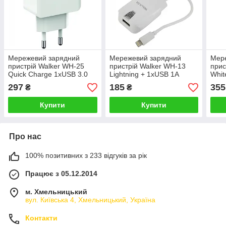
Мережевий зарядний
Мережевий зарядний
Мер
пристрій Walker WH-25
пристрій Walker WH-13
прис
Quick Charge 1xUSB 3.0
Lightning + 1xUSB 1A
Whit
2.4 A White
White
297
185
355
₴
₴
Купити
Купити
Про нас
100% позитивних з 233 відгуків за рік
Працює з 05.12.2014
м. Хмельницький
вул. Київська 4, Хмельницький, Україна
Контакти