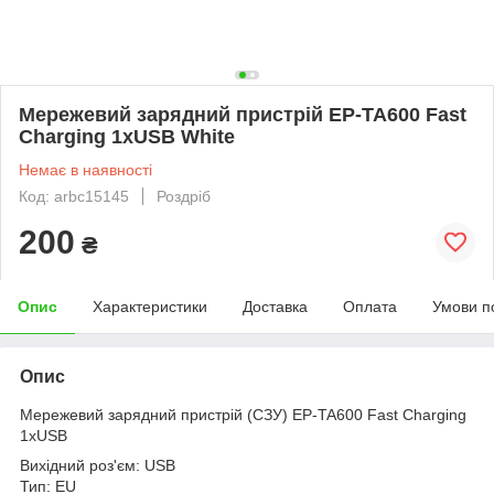
Мережевий зарядний пристрій EP-TA600 Fast
Charging 1xUSB White
Немає в наявності
Код: arbc15145
Роздріб
200
₴
Опис
Характеристики
Доставка
Оплата
Умови п
Опис
Мережевий зарядний пристрій (СЗУ) EP-TA600 Fast Charging
1xUSB
Вихідний роз'єм: USB
Тип: EU