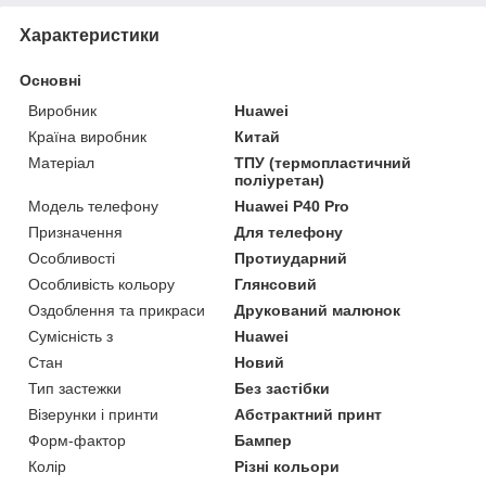
Характеристики
Основні
Виробник
Huawei
Країна виробник
Китай
Матеріал
ТПУ (термопластичний
поліуретан)
Модель телефону
Huawei P40 Pro
Призначення
Для телефону
Особливості
Протиударний
Особливість кольору
Глянсовий
Оздоблення та прикраси
Друкований малюнок
Сумісність з
Huawei
Стан
Новий
Тип застежки
Без застібки
Візерунки і принти
Абстрактний принт
Форм-фактор
Бампер
Колір
Різні кольори