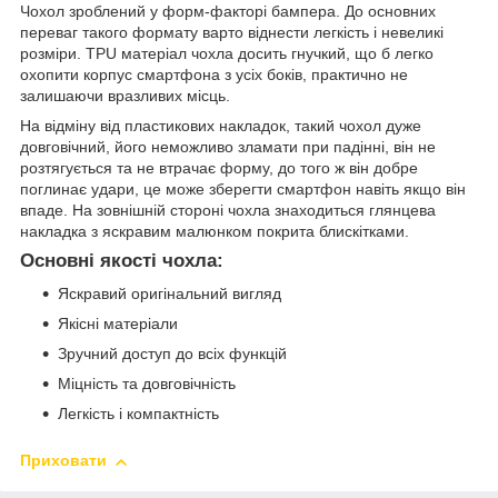
Чохол зроблений у форм-факторі бампера. До основних
переваг такого формату варто віднести легкість і невеликі
розміри. TPU матеріал чохла досить гнучкий, що б легко
охопити корпус смартфона з усіх боків, практично не
залишаючи вразливих місць.
На відміну від пластикових накладок, такий чохол дуже
довговічний, його неможливо зламати при падінні, він не
розтягується та не втрачає форму, до того ж він добре
поглинає удари, це може зберегти смартфон навіть якщо він
впаде. На зовнішній стороні чохла знаходиться глянцева
накладка з яскравим малюнком покрита блискітками.
Основні якості чохла:
Яскравий оригінальний вигляд
Якісні матеріали
Зручний доступ до всіх функцій
Міцність та довговічність
Легкість і компактність
Приховати