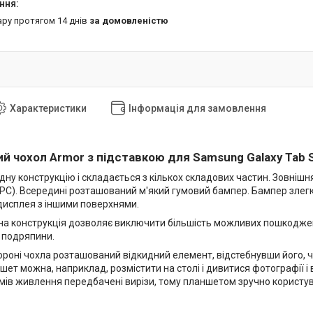
ару протягом 14 днів
за домовленістю
Характеристики
Інформація для замовлення
й чохол Armor з підставкою для Samsung Galaxy
Tab 
дну конструкцію і складається з кількох складових частин. Зовнішн
(PC). Всередині розташований м'який гумовий бампер. Бампер злегк
 дисплея з іншими поверхнями.
на конструкція дозволяє виключити більшість можливих пошкоджень
і подряпини.
тороні чохла розташований відкидний елемент, відстебнувши його, 
ет можна, наприклад, розмістити на столі і дивитися фотографії і в
'ємів живлення передбачені вирізи, тому планшетом зручно користу