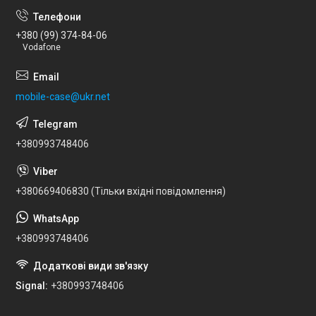
+380 (99) 374-84-06
Vodafone
mobile-case@ukr.net
+380993748406
+380669406830 (Тільки вхідні повідомлення)
+380993748406
Signal
+380993748406