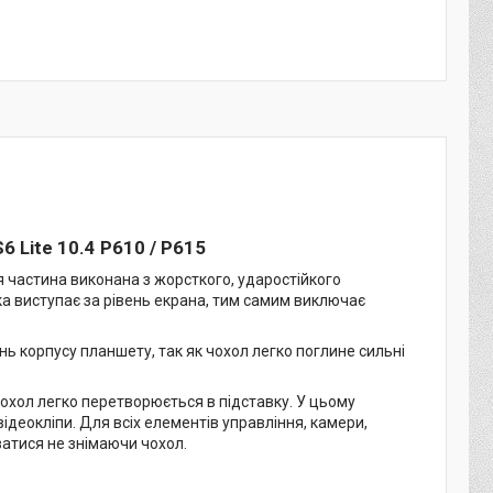
S6 Lite 10.4 P610 / P615
я частина виконана з жорсткого, ударостійкого
а виступає за рівень екрана, тим самим виключає
 корпусу планшету, так як чохол легко поглине сильні
чохол легко перетворюється в підставку. У цьому
ідеокліпи. Для всіх елементів управління, камери,
ватися не знімаючи чохол.