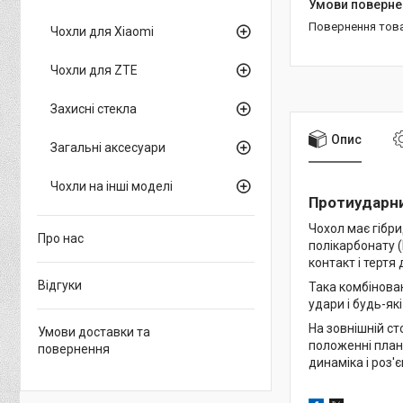
повернення тов
Чохли для Xiaomi
Чохли для ZTE
Захисні стекла
Опис
Загальні аксесуари
Чохли на інші моделі
Протиударни
Чохол має гібри
Про нас
полікарбонату 
контакт і тертя
Відгуки
Така комбінова
удари і будь-як
На зовнішній с
Умови доставки та
положенні планш
повернення
динаміка і роз