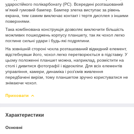
ударостійкого полікарбонату (PC). Всередині розташований
м'який гумовий бампер. Бампер злегка виступає за рівень
екрана, тим самим виключає контакт і тертя дисплея з іншими
поверхнями.
Така комбінована конструкція дозволяє виключити більшість
можливих пошкоджень корпусу планшету, так як чохол легко
поглине сильні удари і будь-які подряпини.
На зовнішній стороні чохла розташований відкидний елемент,
відстебнувши його, чохол легко перетворюється в підставку. У
цьому положенні планшет можна, наприклад, розмістити на
столі і дивитися фотографії і відеокліпи. Для всіх елементів
управління, камери, динаміка і роз'ємів живлення
передбачені вирізи, тому планшетом зручно користуватися не
знімаючи чохол.
Приховати
Характеристики
Основні