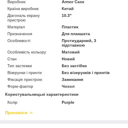
Виробник
Armor Case
Країна виробник
Китай
Діагональ екрану
10.3"
пристрою
Матеріал
Пластик
Призначення
Для планшета
Особливості
Протиударний, З
підставкою
Особливість кольору
Матовий
Стан
Новий
Тип застежки
Без застібки
Візерунки і принти
Без візерунків і принтів
Фіксація пристрою
Замикання
Форм-фактор
Чохол
Користувальницькі характеристики
Колір
Purple
Приховати