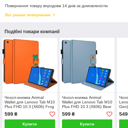
Повернення товару впродовж 14 днів за домовленістю
Всі умови повернення
Подібні товари компанії
Чохол-книжка Animal
Чохол-книжка Animal
Чохо
Wallet для Lenovo Tab M10
Wallet для Lenovo Tab M10
Leno
Plus FHD 10.3 (X606) Frog
Plus FHD 10.3 (X606) Bear
Gen)
Ora
599
599
549
₴
₴
Купити
Купити