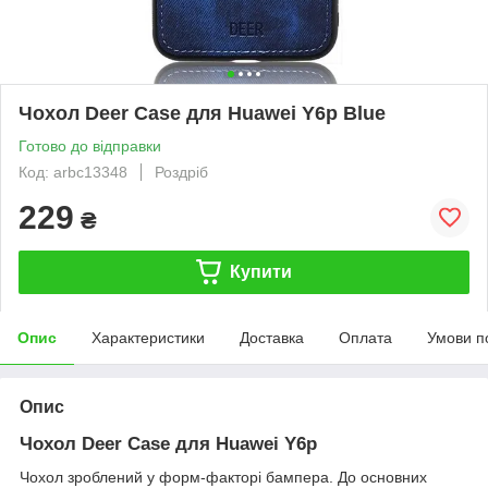
Чохол Deer Case для Huawei Y6p Blue
Готово до відправки
Код: arbc13348
Роздріб
229
₴
Купити
Опис
Характеристики
Доставка
Оплата
Умови п
Опис
Чохол Deer Case для Huawei Y6p
Чохол зроблений у форм-факторі бампера. До основних