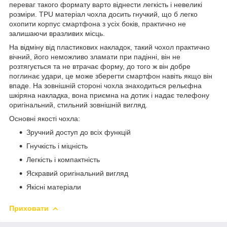
переваг такого формату варто віднести легкість і невеликі
розміри. TPU матеріал чохла досить гнучкий, що б легко
охопити корпус смартфона з усіх боків, практично не
залишаючи вразливих місць.
На відміну від пластикових накладок, такий чохол практично
вічний, його неможливо зламати при падінні, він не
розтягується та не втрачає форму, до того ж він добре
поглинає удари, це може зберегти смартфон навіть якщо він
впаде. На зовнішній стороні чохла знаходиться рельєфна
шкіряна накладка, вона приємна на дотик і надає телефону
оригінальний, стильний зовнішній вигляд.
Основні якості чохла:
Зручний доступ до всіх функцій
Гнучкість і міцність
Легкість і компактність
Яскравий оригінальний вигляд
Якісні матеріали
Приховати