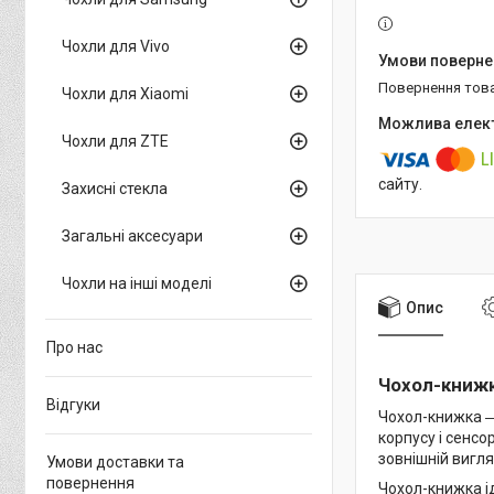
Чохли для Vivo
повернення тов
Чохли для Xiaomi
Чохли для ZTE
сайту.
Захисні стекла
Загальні аксесуари
Чохли на інші моделі
Опис
Про нас
Чохол-книжк
Відгуки
Чохол-книжка ―
корпусу і сенсо
зовнішній вигля
Умови доставки та
повернення
Чохол-книжка і