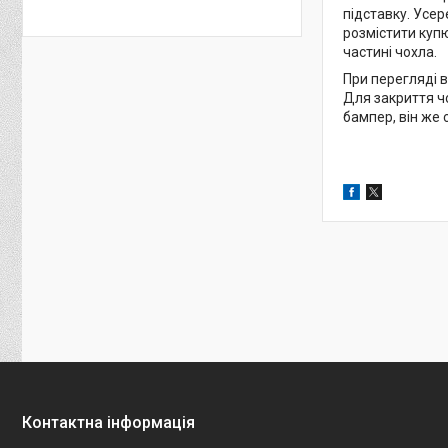
підставку. Усер
розмістити купю
частині чохла.
При перегляді в
Для закриття ч
бампер, він же