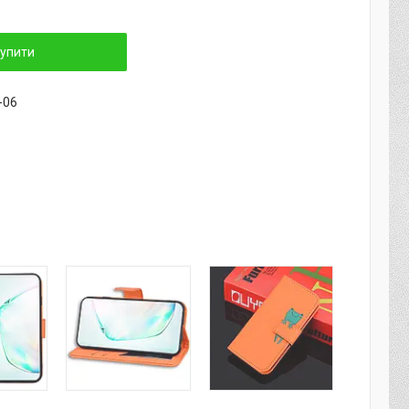
упити
-06