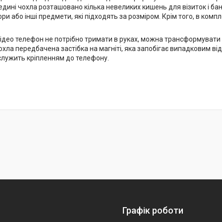
едині чохла розташовано кілька невеликих кишень для візиток і ба
ри або інші предмети, які підходять за розміром. Крім того, в компл
ідео телефон не потрібно тримати в руках, можна трансформувати чо
охла передбачена застібка на магніті, яка запобігає випадковим в
 служить кріпленням до телефону.
Графік роботи