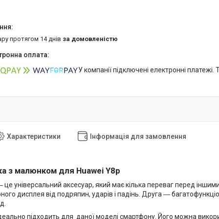
ару протягом 14 днів
за домовленістю
У компанії підключені електронні платежі.
Характеристики
Інформація для замовлення
а з малюнком для Huawei Y8p
 це універсальний аксесуар, який має кілька переваг перед інши
рного дисплея від подряпин, ударів і падінь. Друга ― багатофункціо
д.
деально підходить для даної моделі смартфону. Його можна викор