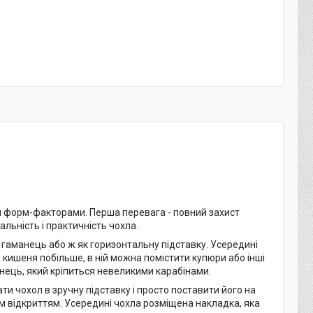
и форм-факторами. Перша перевага - повний захист
альність і практичність чохла.
гаманець або ж як горизонтальну підставку. Усередині
 кишеня побільше, в ній можна помістити купюри або інші
мінець, який кріпиться невеликими карабінами.
и чохол в зручну підставку і просто поставити його на
им відкриттям. Усередині чохла розміщена накладка, яка