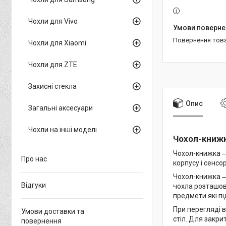
Чохли для Vivo
повернення тов
Чохли для Xiaomi
Чохли для ZTE
Захисні стекла
Опис
Загальні аксесуари
Чохли на інші моделі
Чохол-книжк
Чохол-книжка ―
Про нас
корпусу і сенсо
Чохол-книжка ―
Відгуки
чохла розташова
предмети які пі
При перегляді в
Умови доставки та
стіл. Для закри
повернення