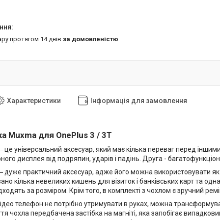
ару протягом 14 днів
за домовленістю
Характеристики
Інформація для замовлення
а Muxma для OnePlus 3 / 3T
 це універсальний аксесуар, який має кілька переваг перед іншим
рного дисплея від подряпин, ударів і падінь. Друга - багатофункціон
 дуже практичний аксесуар, адже його можна використовувати як 
но кілька невеликих кишень для візиток і банківських карт та одна
дходять за розміром. Крім того, в комплекті з чохлом є зручний ре
ідео телефон не потрібно утримувати в руках, можна трансформуват
ття чохла передбачена застібка на магніті, яка запобігає випадков