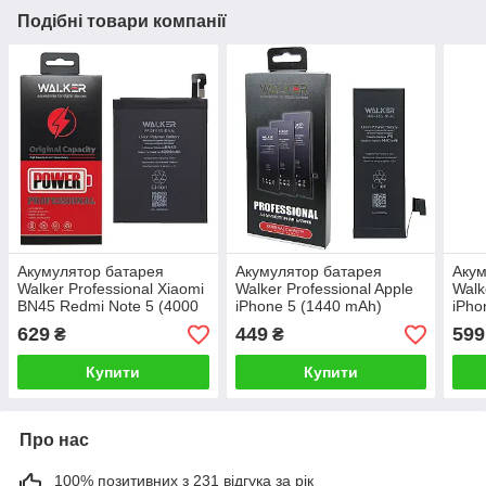
Подібні товари компанії
Акумулятор батарея
Акумулятор батарея
Акум
Walker Professional Xiaomi
Walker Professional Apple
Walk
BN45 Redmi Note 5 (4000
iPhone 5 (1440 mAh)
iPho
mAh)
629
449
599
₴
₴
Купити
Купити
Про нас
100% позитивних з 231 відгука за рік