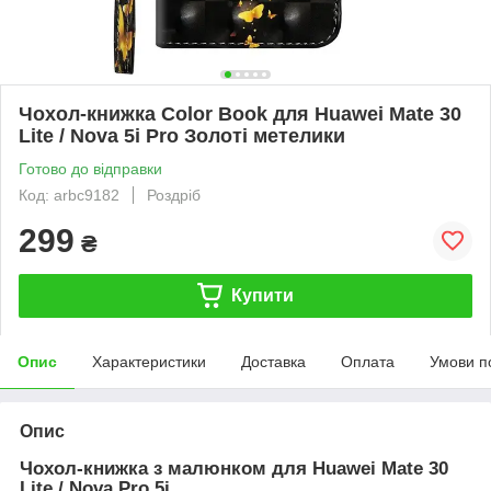
Чохол-книжка Color Book для Huawei Mate 30
Lite / Nova 5i Pro Золоті метелики
Готово до відправки
Код: arbc9182
Роздріб
299
₴
Купити
Опис
Характеристики
Доставка
Оплата
Умови п
Опис
Чохол-книжка з малюнком для Huawei Mate 30
Lite / Nova Pro 5i