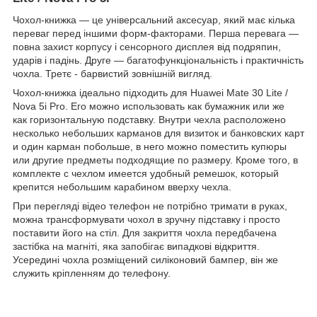
Чохол-книжка ― це універсальний аксесуар, який має кілька
переваг перед іншими форм-факторами. Перша перевага ―
повна захист корпусу і сенсорного дисплея від подряпин,
ударів і падінь. Друге ― багатофункціональність і практичність
чохла. Третє - барвистий зовнішній вигляд.
Чохол-книжка ідеально підходить для Huawei Mate 30 Lite /
Nova 5i Pro. Его можно использовать как бумажник или же
как горизонтальную подставку. Внутри чехла расположено
несколько небольших карманов для визиток и банковских карт
и один карман побольше, в него можно поместить купюры
или другие предметы подходящие по размеру. Кроме того, в
комплекте с чехлом имеется удобный ремешок, который
крепится небольшим карабином вверху чехла.
При перегляді відео телефон не потрібно тримати в руках,
можна трансформувати чохол в зручну підставку і просто
поставити його на стіл. Для закриття чохла передбачена
застібка на магніті, яка запобігає випадкові відкриття.
Усередині чохла розміщений силіконовий бампер, він же
служить кріпленням до телефону.