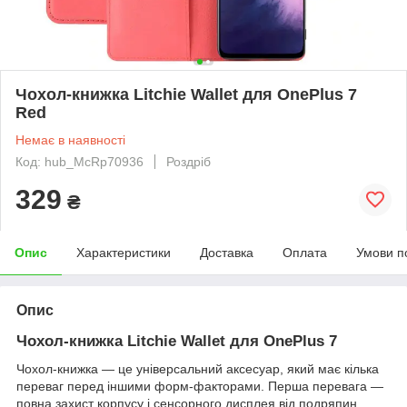
Чохол-книжка Litchie Wallet для OnePlus 7
Red
Немає в наявності
Код: hub_McRp70936
Роздріб
329
₴
Опис
Характеристики
Доставка
Оплата
Умови п
Опис
Чохол-книжка Litchie Wallet для OnePlus 7
Чохол-книжка ― це універсальний аксесуар, який має кілька
переваг перед іншими форм-факторами. Перша перевага ―
повна захист корпусу і сенсорного дисплея від подряпин,