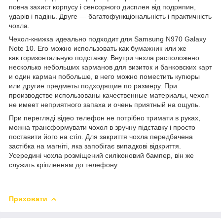
повна захист корпусу і сенсорного дисплея від подряпин,
ударів і падінь. Друге ― багатофункціональність і практичність
чохла.
Чехол-книжка идеально подходит для Samsung N970 Galaxy
Note 10. Его можно использовать как бумажник или же
как горизонтальную подставку. Внутри чехла расположено
несколько небольших карманов для визиток и банковских карт
и один карман побольше, в него можно поместить купюры
или другие предметы подходящие по размеру. При
производстве использованы качественные материалы, чехол
не имеет неприятного запаха и очень приятный на ощупь.
При перегляді відео телефон не потрібно тримати в руках,
можна трансформувати чохол в зручну підставку і просто
поставити його на стіл. Для закриття чохла передбачена
застібка на магніті, яка запобігає випадкові відкриття.
Усередині чохла розміщений силіконовий бампер, він же
служить кріпленням до телефону.
Приховати