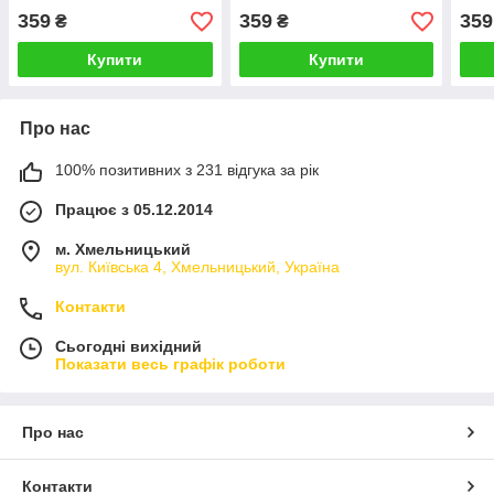
Poco M5s Black
Poco M5s Brown
Poc
359
359
359
₴
₴
Купити
Купити
Про нас
100% позитивних з 231 відгука за рік
Працює з 05.12.2014
м. Хмельницький
вул. Київська 4, Хмельницький, Україна
Контакти
Сьогодні вихідний
Показати весь графік роботи
Про нас
Контакти