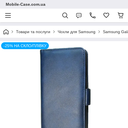
Mobile-Case.com.ua
Товари та послуги
Чохли для Samsung
Samsung Gala
-25% НА СКЛО/ПЛІВКУ